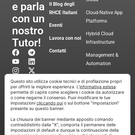
e parla
Il Blog degli
RHCE Italiani
Cloud-Native App
con un
Platforms
Eventi
nostro
Hybrid Cloud
Lavora con noi
Tutor!
Infrastructure
Contatti
Management &
Automation
Servizi di
Questo sito utilizza cookie tecnici e di profilazione propri
Consulenza
per offrirti la migliore esperienza. L’
informativa estesa
permette di capire come scegliere i cookie da autorizzare
Certificata
o come negarne il consenso. Puoi modificare le tue
impostazioni
cliccando qui
o sul bottone "Impostazioni"
presente su questo banner.
Copyright © 2010 Extraordy S.r.l. – Società soggetta
La chiusura del banner mediante apposito comando
all’attività di direzione e coordinamento di “Project
contraddistinto dalla "X", comporta il permanere delle
Informatica”
impostazioni di default e dunque la continuazione della