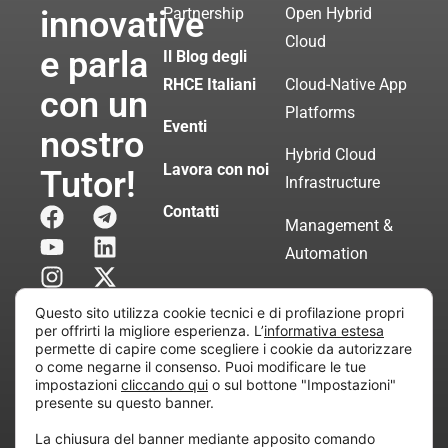
innovative
Partnership
Open Hybrid
Cloud
e parla
Il Blog degli
RHCE Italiani
Cloud-Native App
con un
Platforms
Eventi
nostro
Hybrid Cloud
Lavora con noi
Tutor!
Infrastructure
Contatti
Management &
Automation
Servizi di
Questo sito utilizza cookie tecnici e di profilazione propri
Consulenza
per offrirti la migliore esperienza. L’
informativa estesa
permette di capire come scegliere i cookie da autorizzare
Certificata
o come negarne il consenso. Puoi modificare le tue
impostazioni
cliccando qui
o sul bottone "Impostazioni"
presente su questo banner.
Copyright © 2010 Extraordy S.r.l. – Società soggetta
La chiusura del banner mediante apposito comando
all’attività di direzione e coordinamento di “Project