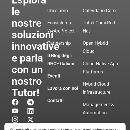
Esplora
le
Chi siamo
Calendario Corsi
nostre
Ecosistema
Tutti i Corsi Red
WeAreProject
Hat
soluzioni
innovative
Partnership
Open Hybrid
Cloud
e parla
Il Blog degli
RHCE Italiani
Cloud-Native App
con un
Platforms
Eventi
nostro
Hybrid Cloud
Lavora con noi
Tutor!
Infrastructure
Contatti
Management &
Automation
Servizi di
Questo sito utilizza cookie tecnici e di profilazione propri