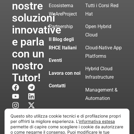
nostre
Ecosistema
Tutti i Corsi Red
WeAreProject
Hat
soluzioni
innovative
Partnership
Open Hybrid
Cloud
e parla
Il Blog degli
RHCE Italiani
Cloud-Native App
con un
Platforms
Eventi
nostro
Hybrid Cloud
Lavora con noi
Tutor!
Infrastructure
Contatti
Management &
Automation
Servizi di
Questo sito utilizza cookie tecnici e di profilazione propri
Consulenza
per offrirti la migliore esperienza. L’
informativa estesa
permette di capire come scegliere i cookie da autorizzare
Certificata
o come negarne il consenso. Puoi modificare le tue