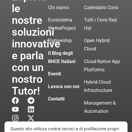
le
Chi siamo
Calendario Corsi
nostre
Ecosistema
Tutti i Corsi Red
WeAreProject
Hat
soluzioni
innovative
Partnership
Open Hybrid
Cloud
e parla
Il Blog degli
RHCE Italiani
Cloud-Native App
con un
Platforms
Eventi
nostro
Hybrid Cloud
Lavora con noi
Tutor!
Infrastructure
Contatti
Management &
Automation
Servizi di
Questo sito utilizza cookie tecnici e di profilazione propri
Consulenza