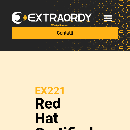
Contatti
EX221
Red
Hat