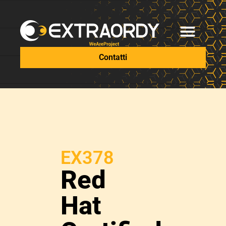
Contatti
EX378
Red
Hat