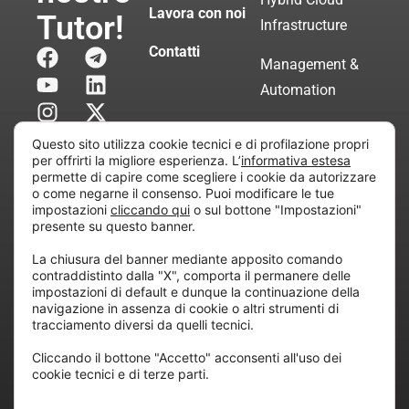
Lavora con noi
Tutor!
Infrastructure
Contatti
Management &
Automation
Servizi di
Questo sito utilizza cookie tecnici e di profilazione propri
Consulenza
per offrirti la migliore esperienza. L’
informativa estesa
permette di capire come scegliere i cookie da autorizzare
Certificata
o come negarne il consenso. Puoi modificare le tue
impostazioni
cliccando qui
o sul bottone "Impostazioni"
presente su questo banner.
Copyright © 2010 Extraordy S.r.l. – Società soggetta
La chiusura del banner mediante apposito comando
all’attività di direzione e coordinamento di “Project
contraddistinto dalla "X", comporta il permanere delle
Informatica”
impostazioni di default e dunque la continuazione della
REA: MI – 194005, P. IVA / CF 07165600961 – All
navigazione in assenza di cookie o altri strumenti di
tracciamento diversi da quelli tecnici.
rights reserved.
Cliccando il bottone "Accetto" acconsenti all'uso dei
cookie tecnici e di terze parti.
Privacy
Cookie
Dichiarazione di