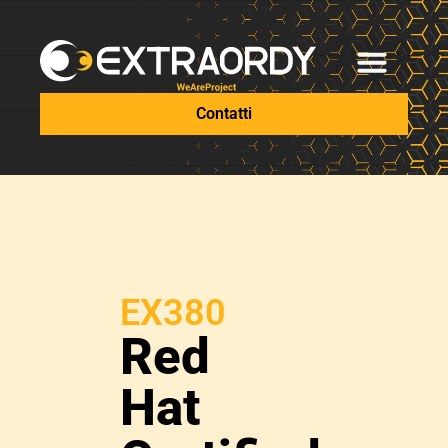
Contatti
EX380
Red
Hat