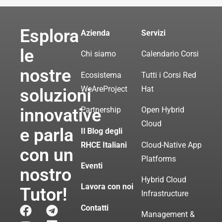
Esplora
Azienda
Servizi
le
Chi siamo
Calendario Corsi
nostre
Ecosistema
Tutti i Corsi Red
WeAreProject
Hat
soluzioni
innovative
Partnership
Open Hybrid
Cloud
e parla
Il Blog degli
RHCE Italiani
Cloud-Native App
con un
Platforms
Eventi
nostro
Hybrid Cloud
Lavora con noi
Tutor!
Infrastructure
Contatti
Management &