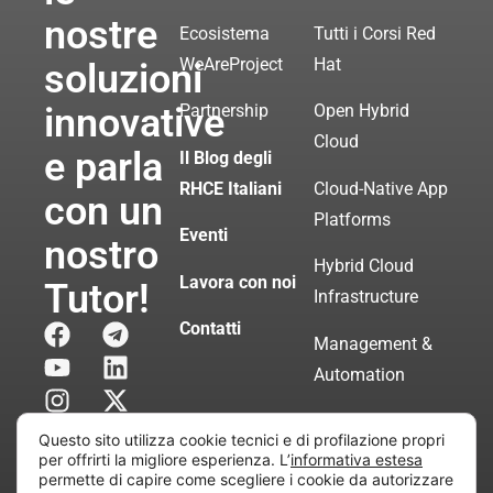
nostre
Ecosistema
Tutti i Corsi Red
WeAreProject
Hat
soluzioni
innovative
Partnership
Open Hybrid
Cloud
e parla
Il Blog degli
RHCE Italiani
Cloud-Native App
con un
Platforms
Eventi
nostro
Hybrid Cloud
Lavora con noi
Tutor!
Infrastructure
Contatti
Management &
Automation
Servizi di
Questo sito utilizza cookie tecnici e di profilazione propri
Consulenza
per offrirti la migliore esperienza. L’
informativa estesa
permette di capire come scegliere i cookie da autorizzare
Certificata