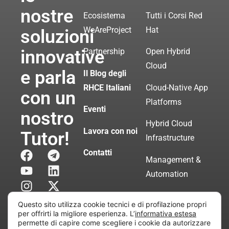
nostre
Ecosistema
Tutti i Corsi Red
WeAreProject
Hat
soluzioni
innovative
Partnership
Open Hybrid
Cloud
e parla
Il Blog degli
RHCE Italiani
Cloud-Native App
con un
Platforms
Eventi
nostro
Hybrid Cloud
Lavora con noi
Tutor!
Infrastructure
Contatti
Management &
Automation
Servizi di
Questo sito utilizza cookie tecnici e di profilazione propri
Consulenza
per offrirti la migliore esperienza. L’
informativa estesa
permette di capire come scegliere i cookie da autorizzare
Certificata