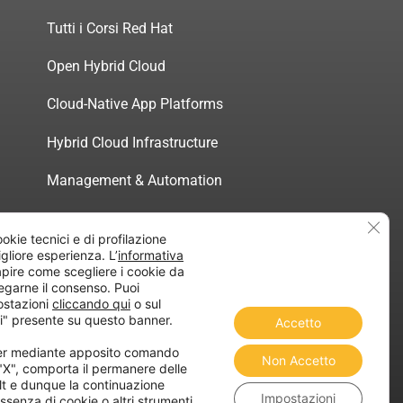
Tutti i Corsi Red Hat
Open Hybrid Cloud
Cloud-Native App Platforms
Hybrid Cloud Infrastructure
Management & Automation
Servizi di Consulenza Certificata
Clos
ookie tecnici e di profilazione
migliore esperienza. L’
informativa
pire come scegliere i cookie da
egarne il consenso. Puoi
ostazioni
cliccando qui
o sul
atica”
i" presente su questo banner.
Accetto
ner mediante apposito comando
Non Accetto
 "X", comporta il permanere delle
lt e dunque la continuazione
Impostazioni
ssenza di cookie o altri strumenti