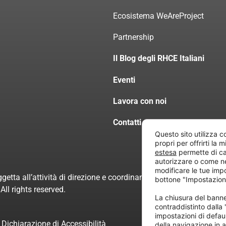
Ecosistema WeAreProject
Partnership
Il Blog degli RHCE Italiani
Eventi
Lavora con noi
Contatti
Questo sito utilizza c
propri per offrirti la 
estesa
permette di ca
autorizzare o come n
modificare le tue imp
getta all’attività di direzione e coordinamento di “Project Inform
bottone "Impostazion
ll rights reserved.
La chiusura del ban
contraddistinto dalla
impostazioni di defau
Dichiarazione di Accessibilità
della navigazione in a