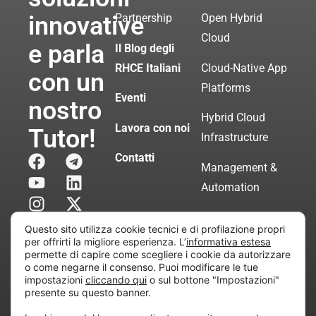
innovative
Partnership
Open Hybrid
Cloud
e parla
Il Blog degli
RHCE Italiani
Cloud-Native App
con un
Platforms
Eventi
nostro
Hybrid Cloud
Lavora con noi
Tutor!
Infrastructure
Contatti
Management &
Automation
Servizi di
Questo sito utilizza cookie tecnici e di profilazione propri
Consulenza
per offrirti la migliore esperienza. L’
informativa estesa
permette di capire come scegliere i cookie da autorizzare
Certificata
o come negarne il consenso. Puoi modificare le tue
impostazioni
cliccando qui
o sul bottone "Impostazioni"
presente su questo banner.
Copyright © 2010 Extraordy S.r.l. – Società soggetta