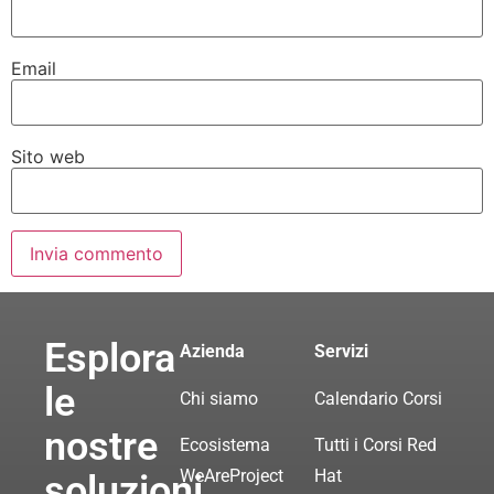
Email
Sito web
Esplora
Azienda
Servizi
le
Chi siamo
Calendario Corsi
nostre
Ecosistema
Tutti i Corsi Red
WeAreProject
Hat
soluzioni