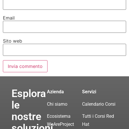
Email
Sito web
Esplora
Azienda
Servizi
le
Chi siamo
Calendario Corsi
nostre
Ecosistema
Tutti i Corsi Red
WeAreProject
Hat
soluzioni