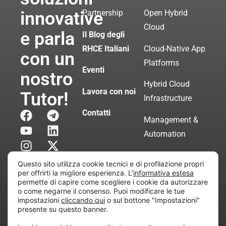
innovative
Partnership
Open Hybrid
Cloud
e parla
Il Blog degli
RHCE Italiani
Cloud-Native App
con un
Platforms
Eventi
nostro
Hybrid Cloud
Lavora con noi
Tutor!
Infrastructure
Contatti
Management &
Automation
Servizi di
Questo sito utilizza cookie tecnici e di profilazione propri
Consulenza
per offrirti la migliore esperienza. L’
informativa estesa
permette di capire come scegliere i cookie da autorizzare
Certificata
o come negarne il consenso. Puoi modificare le tue
impostazioni
cliccando qui
o sul bottone "Impostazioni"
presente su questo banner.
Copyright © 2010 Extraordy S.r.l. – Società soggetta