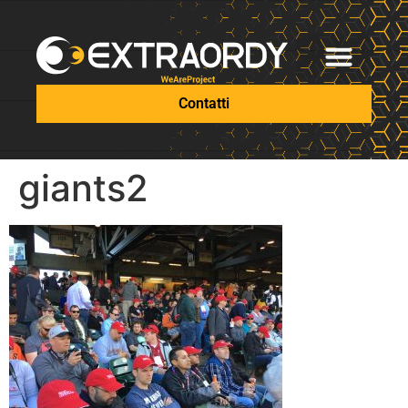
Contatti
giants2