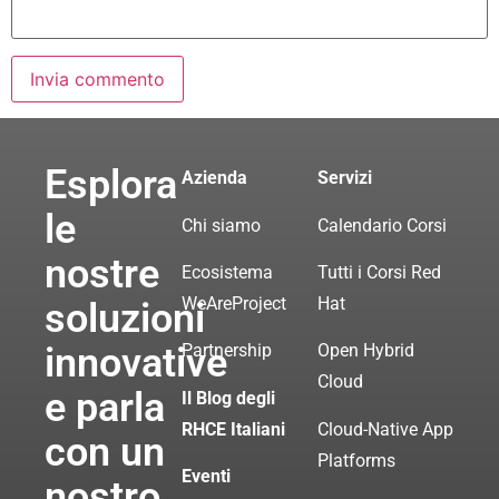
Esplora
Azienda
Servizi
le
Chi siamo
Calendario Corsi
nostre
Ecosistema
Tutti i Corsi Red
WeAreProject
Hat
soluzioni
innovative
Partnership
Open Hybrid
Cloud
e parla
Il Blog degli
RHCE Italiani
Cloud-Native App
con un
Platforms
Eventi
nostro