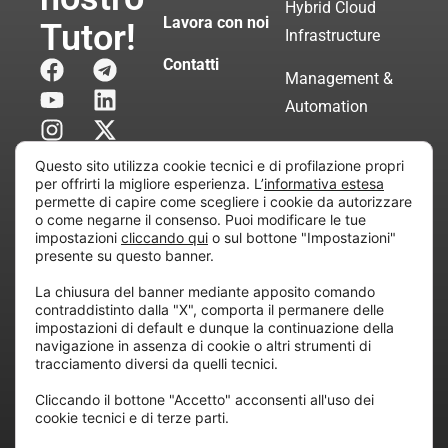
Hybrid Cloud
Lavora con noi
Tutor!
Infrastructure
Contatti
Management &
Automation
Servizi di
Questo sito utilizza cookie tecnici e di profilazione propri
Consulenza
per offrirti la migliore esperienza. L’
informativa estesa
permette di capire come scegliere i cookie da autorizzare
Certificata
o come negarne il consenso. Puoi modificare le tue
impostazioni
cliccando qui
o sul bottone "Impostazioni"
presente su questo banner.
Copyright © 2010 Extraordy S.r.l. – Società soggetta
La chiusura del banner mediante apposito comando
all’attività di direzione e coordinamento di “Project
contraddistinto dalla "X", comporta il permanere delle
Informatica”
impostazioni di default e dunque la continuazione della
REA: MI – 194005, P. IVA / CF 07165600961 – All
navigazione in assenza di cookie o altri strumenti di
tracciamento diversi da quelli tecnici.
rights reserved.
Cliccando il bottone "Accetto" acconsenti all'uso dei
cookie tecnici e di terze parti.
Privacy
Cookie
Dichiarazione di