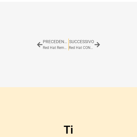
PRECEDENTE
SUCCESSIVO
Red Hat Remote Exams, la mia esperienza!
Red Hat CONTAINER PLATFORM SPECIALIST? EXTRAORDY su Kubernetes, OpenShift e Container
Ti