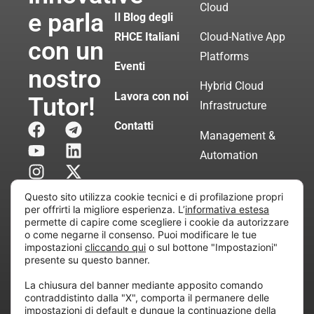
Cloud
e parla
Il Blog degli
RHCE Italiani
Cloud-Native App
con un
Platforms
Eventi
nostro
Hybrid Cloud
Lavora con noi
Tutor!
Infrastructure
Contatti
Management &
Automation
Servizi di
Questo sito utilizza cookie tecnici e di profilazione propri
Consulenza
per offrirti la migliore esperienza. L’
informativa estesa
permette di capire come scegliere i cookie da autorizzare
Certificata
o come negarne il consenso. Puoi modificare le tue
impostazioni
cliccando qui
o sul bottone "Impostazioni"
presente su questo banner.
Copyright © 2010 Extraordy S.r.l. – Società soggetta
La chiusura del banner mediante apposito comando
all’attività di direzione e coordinamento di “Project
contraddistinto dalla "X", comporta il permanere delle
Informatica”
impostazioni di default e dunque la continuazione della