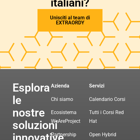
italiani?
Unisciti al team di
EXTRAORDY
Esplora
Azienda
Servizi
le
Chi siamo
Calendario Corsi
nostre
Ecosistema
Tutti i Corsi Red
WeAreProject
Hat
soluzioni
innovative
Partnership
Open Hybrid