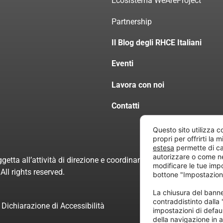
Ecosistema WeAreProject
Partnership
Il Blog degli RHCE Italiani
Eventi
Lavora con noi
Contatti
Questo sito utilizza c
propri per offrirti la 
estesa
permette di ca
autorizzare o come n
getta all’attività di direzione e coordinamento di “Project Inform
modificare le tue imp
ll rights reserved.
bottone "Impostazion
La chiusura del ban
contraddistinto dalla
Dichiarazione di Accessibilità
impostazioni di defau
della navigazione in a