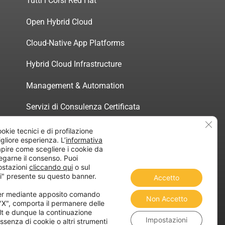
Tutti i Corsi Red Hat
Open Hybrid Cloud
Cloud-Native App Platforms
Hybrid Cloud Infrastructure
Management & Automation
Servizi di Consulenza Certificata
Clos
ookie tecnici e di profilazione
migliore esperienza. L’
informativa
pire come scegliere i cookie da
egarne il consenso. Puoi
atica”
ostazioni
cliccando qui
o sul
i" presente su questo banner.
Accetto
ner mediante apposito comando
Non Accetto
 "X", comporta il permanere delle
lt e dunque la continuazione
Impostazioni
ssenza di cookie o altri strumenti