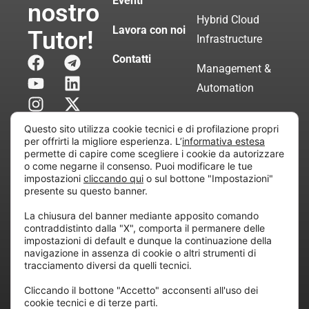
Eventi
nostro
Hybrid Cloud
Lavora con noi
Tutor!
Infrastructure
Contatti
Management &
Automation
Servizi di
Questo sito utilizza cookie tecnici e di profilazione propri
Consulenza
per offrirti la migliore esperienza. L’
informativa estesa
permette di capire come scegliere i cookie da autorizzare
Certificata
o come negarne il consenso. Puoi modificare le tue
impostazioni
cliccando qui
o sul bottone "Impostazioni"
presente su questo banner.
Copyright © 2010 Extraordy S.r.l. – Società soggetta
La chiusura del banner mediante apposito comando
all’attività di direzione e coordinamento di “Project
contraddistinto dalla "X", comporta il permanere delle
Informatica”
impostazioni di default e dunque la continuazione della
REA: MI – 194005, P. IVA / CF 07165600961 – All
navigazione in assenza di cookie o altri strumenti di
tracciamento diversi da quelli tecnici.
rights reserved.
Cliccando il bottone "Accetto" acconsenti all'uso dei
cookie tecnici e di terze parti.