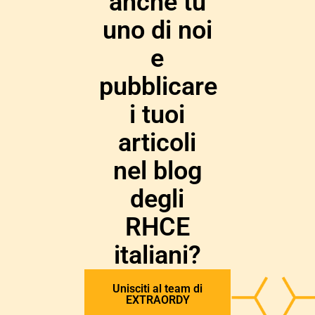
anche tu
uno di noi
e
pubblicare
i tuoi
articoli
nel blog
degli
RHCE
italiani?
Unisciti al team di
EXTRAORDY