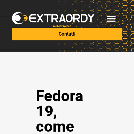
Contatti
Fedora
19,
come