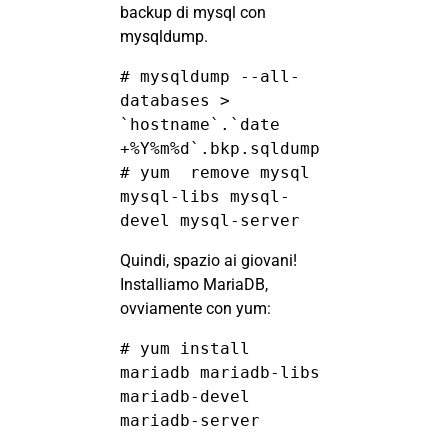
backup di mysql con
mysqldump.
# mysqldump --all-
databases > 
`hostname`.`date 
+%Y%m%d`.bkp.sqldump 

# yum  remove mysql 
mysql-libs mysql-
devel mysql-server
Quindi, spazio ai giovani!
Installiamo MariaDB,
ovviamente con yum:
# yum install 
mariadb mariadb-libs 
mariadb-devel 
mariadb-server