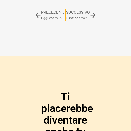
PRECEDENTE
SUCCESSIVO
Oggi esami per RHCSA e RHCE a Roma. Anche tu sei pronto per diventare un RHCE?
Funzionamento della posta elettronica e Configurazione di Postfix
Ti
piacerebbe
diventare