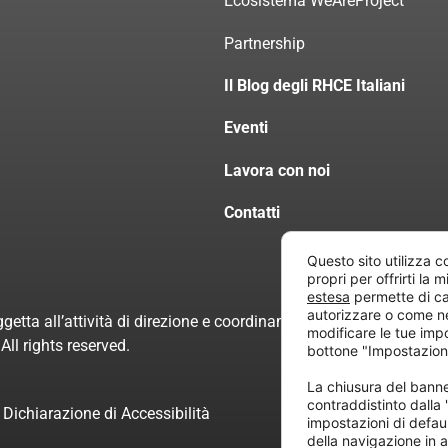
Ecosistema WeAreProject
Partnership
Il Blog degli RHCE Italiani
Eventi
Lavora con noi
Contatti
Questo sito utilizza c
propri per offrirti la 
estesa
permette di ca
autorizzare o come n
getta all’attività di direzione e coordinamento di “Project Inform
modificare le tue imp
ll rights reserved.
bottone "Impostazion
La chiusura del ban
contraddistinto dalla
Dichiarazione di Accessibilità
impostazioni di defau
della navigazione in a