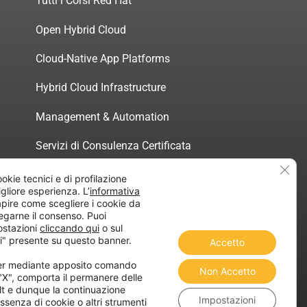
Tutti i Corsi Red Hat
Open Hybrid Cloud
Cloud-Native App Platforms
Hybrid Cloud Infrastructure
Management & Automation
Servizi di Consulenza Certificata
Clos
ookie tecnici e di profilazione
migliore esperienza. L’
informativa
pire come scegliere i cookie da
egarne il consenso. Puoi
atica”
ostazioni
cliccando qui
o sul
i" presente su questo banner.
Accetto
ner mediante apposito comando
Non Accetto
 "X", comporta il permanere delle
lt e dunque la continuazione
Impostazioni
ssenza di cookie o altri strumenti