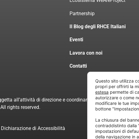
Ecosistema WeAreProject
Partnership
Il Blog degli RHCE Italiani
Eventi
Lavora con noi
Contatti
Questo sito utilizza c
propri per offrirti la 
estesa
permette di ca
autorizzare o come n
getta all’attività di direzione e coordinamento di “Project Inform
modificare le tue imp
ll rights reserved.
bottone "Impostazion
La chiusura del ban
contraddistinto dalla
Dichiarazione di Accessibilità
impostazioni di defau
della navigazione in a