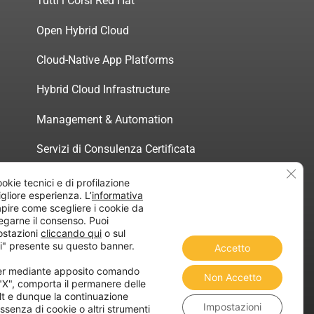
Tutti i Corsi Red Hat
Open Hybrid Cloud
Cloud-Native App Platforms
Hybrid Cloud Infrastructure
Management & Automation
Servizi di Consulenza Certificata
Clos
ookie tecnici e di profilazione
migliore esperienza. L’
informativa
pire come scegliere i cookie da
egarne il consenso. Puoi
atica”
ostazioni
cliccando qui
o sul
i" presente su questo banner.
Accetto
ner mediante apposito comando
Non Accetto
 "X", comporta il permanere delle
lt e dunque la continuazione
Impostazioni
ssenza di cookie o altri strumenti