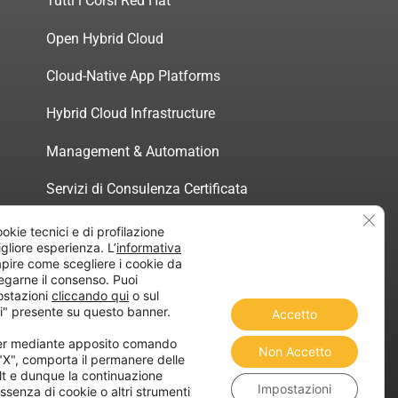
Tutti i Corsi Red Hat
Open Hybrid Cloud
Cloud-Native App Platforms
Hybrid Cloud Infrastructure
Management & Automation
Servizi di Consulenza Certificata
Clos
ookie tecnici e di profilazione
migliore esperienza. L’
informativa
pire come scegliere i cookie da
egarne il consenso. Puoi
atica”
ostazioni
cliccando qui
o sul
i" presente su questo banner.
Accetto
ner mediante apposito comando
Non Accetto
 "X", comporta il permanere delle
lt e dunque la continuazione
Impostazioni
ssenza di cookie o altri strumenti