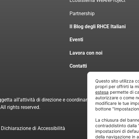
Ecosistema WeAreProject
Partnership
Il Blog degli RHCE Italiani
Eventi
Lavora con noi
Contatti
Questo sito utilizza c
propri per offrirti la 
estesa
permette di ca
autorizzare o come n
getta all’attività di direzione e coordinamento di “Project Inform
modificare le tue imp
ll rights reserved.
bottone "Impostazion
La chiusura del ban
contraddistinto dalla
Dichiarazione di Accessibilità
impostazioni di defau
della navigazione in a