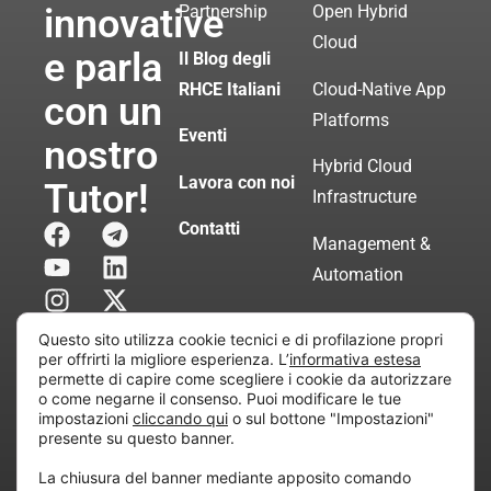
innovative
Partnership
Open Hybrid
Cloud
e parla
Il Blog degli
RHCE Italiani
Cloud-Native App
con un
Platforms
Eventi
nostro
Hybrid Cloud
Lavora con noi
Tutor!
Infrastructure
Contatti
Management &
Automation
Servizi di
Questo sito utilizza cookie tecnici e di profilazione propri
Consulenza
per offrirti la migliore esperienza. L’
informativa estesa
permette di capire come scegliere i cookie da autorizzare
Certificata
o come negarne il consenso. Puoi modificare le tue
impostazioni
cliccando qui
o sul bottone "Impostazioni"
presente su questo banner.
Copyright © 2010 Extraordy S.r.l. – Società soggetta
La chiusura del banner mediante apposito comando
all’attività di direzione e coordinamento di “Project