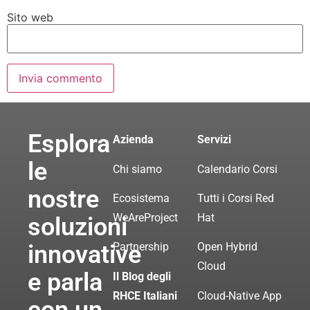
Sito web
Esplora
Azienda
Servizi
le
Chi siamo
Calendario Corsi
nostre
Ecosistema
Tutti i Corsi Red
WeAreProject
Hat
soluzioni
innovative
Partnership
Open Hybrid
Cloud
e parla
Il Blog degli
RHCE Italiani
Cloud-Native App