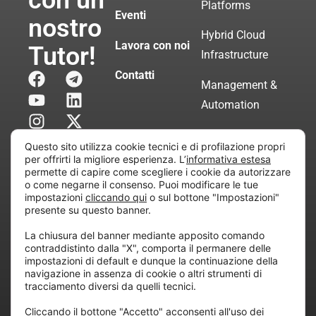
con un
Platforms
Eventi
nostro
Hybrid Cloud
Lavora con noi
Tutor!
Infrastructure
Contatti
Management &
Automation
Servizi di
Questo sito utilizza cookie tecnici e di profilazione propri
Consulenza
per offrirti la migliore esperienza. L’
informativa estesa
permette di capire come scegliere i cookie da autorizzare
Certificata
o come negarne il consenso. Puoi modificare le tue
impostazioni
cliccando qui
o sul bottone "Impostazioni"
presente su questo banner.
Copyright © 2010 Extraordy S.r.l. – Società soggetta
La chiusura del banner mediante apposito comando
all’attività di direzione e coordinamento di “Project
contraddistinto dalla "X", comporta il permanere delle
Informatica”
impostazioni di default e dunque la continuazione della
REA: MI – 194005, P. IVA / CF 07165600961 – All
navigazione in assenza di cookie o altri strumenti di
tracciamento diversi da quelli tecnici.
rights reserved.
Cliccando il bottone "Accetto" acconsenti all'uso dei