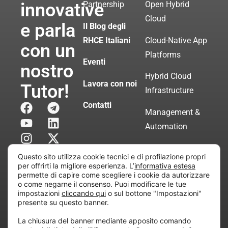
innovative
Partnership
Open Hybrid
Cloud
e parla
Il Blog degli
RHCE Italiani
Cloud-Native App
con un
Platforms
Eventi
nostro
Hybrid Cloud
Lavora con noi
Tutor!
Infrastructure
Contatti
Management &
Automation
Servizi di
Questo sito utilizza cookie tecnici e di profilazione propri
Consulenza
per offrirti la migliore esperienza. L’
informativa estesa
permette di capire come scegliere i cookie da autorizzare
Certificata
o come negarne il consenso. Puoi modificare le tue
impostazioni
cliccando qui
o sul bottone "Impostazioni"
presente su questo banner.
Copyright © 2010 Extraordy S.r.l. – Società soggetta
La chiusura del banner mediante apposito comando
all’attività di direzione e coordinamento di “Project