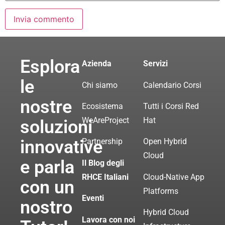
Esplora
Azienda
Servizi
le
Chi siamo
Calendario Corsi
nostre
Ecosistema
Tutti i Corsi Red
WeAreProject
Hat
soluzioni
innovative
Partnership
Open Hybrid
Cloud
e parla
Il Blog degli
RHCE Italiani
Cloud-Native App
con un
Platforms
Eventi
nostro
Hybrid Cloud
Lavora con noi