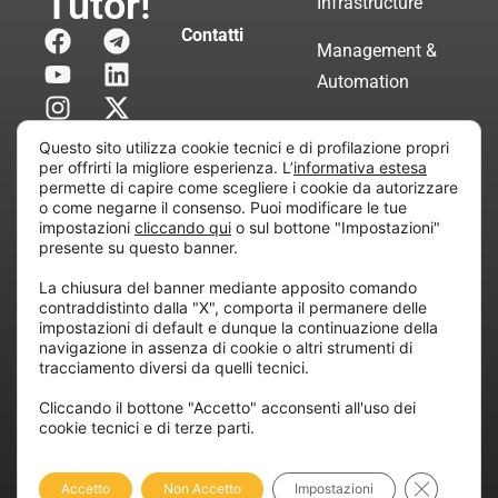
Tutor!
Infrastructure
Contatti
Management &
Automation
Servizi di
Questo sito utilizza cookie tecnici e di profilazione propri
Consulenza
per offrirti la migliore esperienza. L’
informativa estesa
permette di capire come scegliere i cookie da autorizzare
Certificata
o come negarne il consenso. Puoi modificare le tue
impostazioni
cliccando qui
o sul bottone "Impostazioni"
presente su questo banner.
Copyright © 2010 Extraordy S.r.l. – Società soggetta
La chiusura del banner mediante apposito comando
all’attività di direzione e coordinamento di “Project
contraddistinto dalla "X", comporta il permanere delle
Informatica”
impostazioni di default e dunque la continuazione della
REA: MI – 194005, P. IVA / CF 07165600961 – All
navigazione in assenza di cookie o altri strumenti di
tracciamento diversi da quelli tecnici.
rights reserved.
Cliccando il bottone "Accetto" acconsenti all'uso dei
cookie tecnici e di terze parti.
Privacy
Cookie
Dichiarazione di
Policy
Policy
Accessibilità
Close GDP
Accetto
Non Accetto
Impostazioni