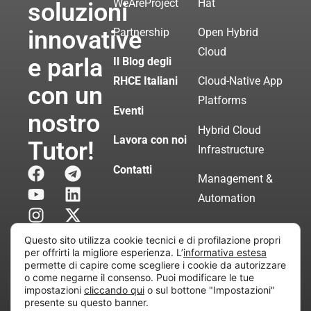
WeAreProject
Hat
soluzioni
innovative
Partnership
Open Hybrid
Cloud
e parla
Il Blog degli
RHCE Italiani
Cloud-Native App
con un
Platforms
Eventi
nostro
Hybrid Cloud
Lavora con noi
Tutor!
Infrastructure
Contatti
Management &
Automation
Servizi di
Questo sito utilizza cookie tecnici e di profilazione propri
Consulenza
per offrirti la migliore esperienza. L’
informativa estesa
permette di capire come scegliere i cookie da autorizzare
Certificata
o come negarne il consenso. Puoi modificare le tue
impostazioni
cliccando qui
o sul bottone "Impostazioni"
presente su questo banner.