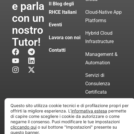
e parla
Il Blog degli
RHCE Italiani
Cloud-Native App
con un
Platforms
Eventi
nostro
Hybrid Cloud
Lavora con noi
Tutor!
Infrastructure
Contatti
Management &
Automation
Servizi di
Consulenza
Certificata
Questo sito utilizza cookie tecnici e di profilazione propri per
offrirti la migliore esperienza. L’
informativa estesa
permette
Copyright © 2010 Extraordy S.r.l. – Società soggetta
di capire come scegliere i cookie da autorizzare o come
all’attività di direzione e coordinamento di “Project
negarne il consenso. Puoi modificare le tue impostazioni
Informatica”
cliccando qui
o sul bottone "Impostazioni" presente su
questo banner.
REA: MI – 194005, P. IVA / CF 07165600961 – All