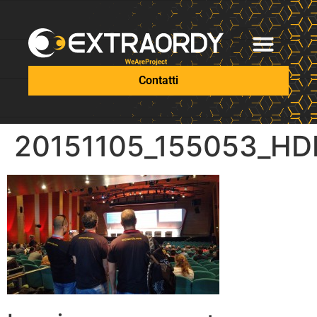
Contatti
20151105_155053_HD