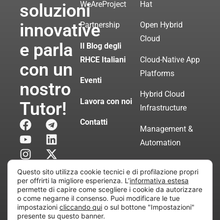
WeAreProject
Hat
soluzioni
innovative
Partnership
Open Hybrid
Cloud
e parla
Il Blog degli
RHCE Italiani
Cloud-Native App
con un
Platforms
Eventi
nostro
Hybrid Cloud
Lavora con noi
Tutor!
Infrastructure
Contatti
Management &
Automation
Servizi di
Questo sito utilizza cookie tecnici e di profilazione propri
Consulenza
per offrirti la migliore esperienza. L’
informativa estesa
permette di capire come scegliere i cookie da autorizzare
Certificata
o come negarne il consenso. Puoi modificare le tue
impostazioni
cliccando qui
o sul bottone "Impostazioni"
presente su questo banner.