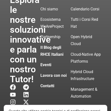
Esplora
le
Chi siamo
Calendario Corsi
nostre
Ecosistema
Tutti i Corsi Red
WeAreProject
Hat
soluzioni
innovative
Partnership
Open Hybrid
Cloud
e parla
Il Blog degli
RHCE Italiani
Cloud-Native App
con un
Platforms
Eventi
nostro
Hybrid Cloud
Lavora con noi
Tutor!
Infrastructure
Contatti
Management &
Automation
Servizi di
Questo sito utilizza cookie tecnici e di profilazione propri