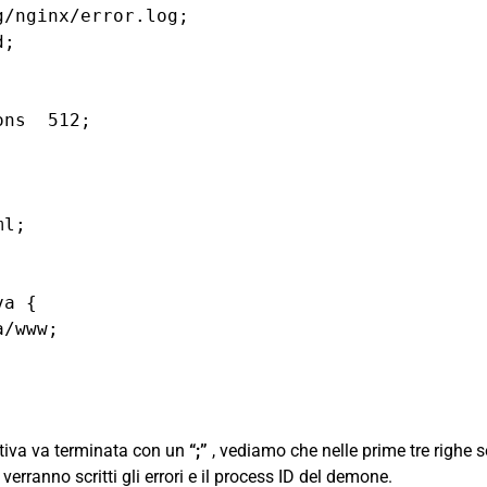
/nginx/error.log;

;

ttiva va terminata con un
“;”
, vediamo che nelle prime tre righe s
ve verranno scritti gli errori e il process ID del demone.