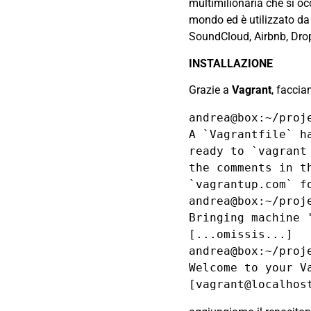
multimilionaria che si oc
mondo ed è utilizzato da
SoundCloud, Airbnb, Dro
INSTALLAZIONE
Grazie a
Vagrant
, faccia
andrea@box:~/proj
A `Vagrantfile` h
ready to `vagrant
the comments in t
`vagrantup.com` f
andrea@box:~/proje
Bringing machine 
[...omissis...]

andrea@box:~/proje
Welcome to your V