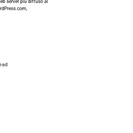
eb server più diffuso al
ordPress.com,
ad
