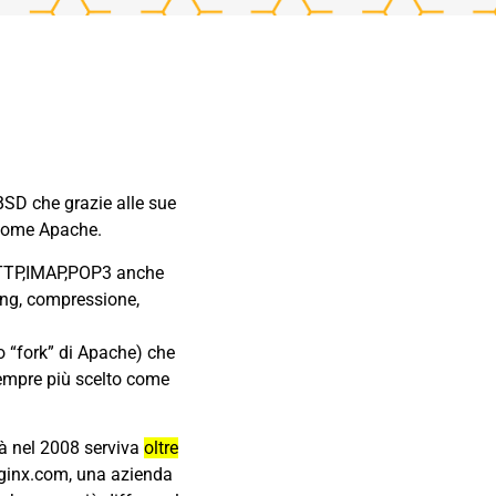
BSD che grazie alle sue
” come
Apache
.
HTTP,IMAP,POP3 anche
ing, compressione,
lo “fork” di Apache) che
empre più scelto come
già nel 2008 serviva
oltre
ginx.com
, una azienda