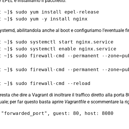
ry
EPEL
e installiamo il pacchetto:
t ~]$ sudo yum install epel-release

systemd, abilitandola anche al boot e configuriamo l’eventuale fi
t ~]$ sudo systemctl start nginx.service

t ~]$ sudo systemctl enable nginx.service

t ~]$ sudo firewall-cmd --permanent --zone=pu
t ~]$ sudo firewall-cmd --permanent --zone=pu
i resta che dire a Vagrant di inoltrare il traffico diretto alla port
uale; per far questo basta aprire
Vagrantfile
e scommentare la ri