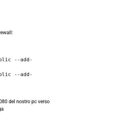
rewall:
blic --add-
blic --add-
a 8080 del nostro pc verso
ga