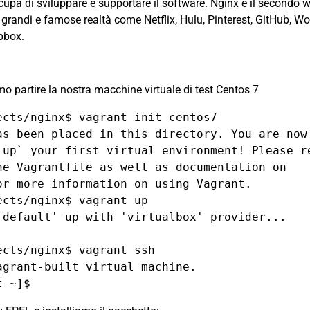
cupa di sviluppare e supportare il software. Nginx è il secondo w
 grandi e famose realtà come Netflix, Hulu, Pinterest, GitHub, W
pbox.
mo partire la nostra macchine virtuale di test Centos 7
ects/nginx$ vagrant init centos7

as been placed in this directory. You are now

 up` your first virtual environment! Please re
he Vagrantfile as well as documentation on

or more information on using Vagrant.

cts/nginx$ vagrant up

'default' up with 'virtualbox' provider...

cts/nginx$ vagrant ssh

agrant-built virtual machine.
