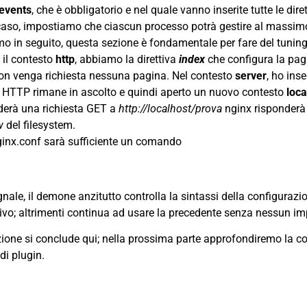
events
, che è obbligatorio e nel quale vanno inserite tutte le dire
 caso, impostiamo che ciascun processo potrà gestire al massi
 in seguito, questa sezione è fondamentale per fare del tuning 
 il contesto
http
, abbiamo la direttiva
index
che configura la pagi
on venga richiesta nessuna pagina. Nel contesto
server
, ho inse
er HTTP rimane in ascolto e quindi aperto un nuovo contesto
loca
erà una richiesta GET a
http://localhost/prova
nginx risponderà 
w
del filesystem.
ginx.conf sarà sufficiente un comando
ale, il demone anzitutto controlla la sintassi della configurazion
rrivo; altrimenti continua ad usare la precedente senza nessun imp
uzione si conclude qui; nella prossima parte approfondiremo la 
di plugin.