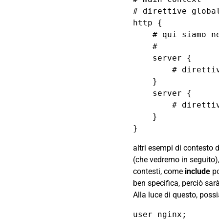
# direttive global
http {

    # qui siamo nel contesto http

    # 

    server {

        # direttive primo server context

    }

    server {

        # direttive secondo server context

    }

altri esempi di contesto d
(che vedremo in seguito),
contesti, come
include
po
ben specifica, perciò sar
Alla luce di questo, pos
user nginx;
