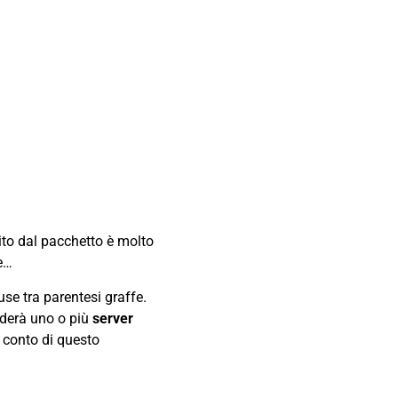
nito dal pacchetto è molto
e…
use tra parentesi graffe.
uderà uno o più
server
o conto di questo