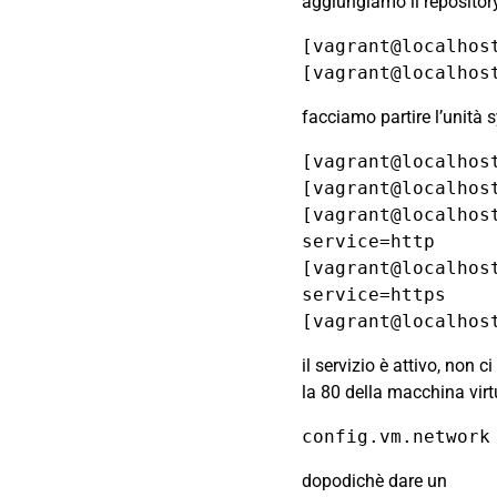
aggiungiamo il reposito
[vagrant@localhos
facciamo partire l’unità 
[vagrant@localhos
[vagrant@localhos
[vagrant@localhos
service=http 

[vagrant@localhos
service=https

il servizio è attivo, non c
la 80 della macchina virt
dopodichè dare un