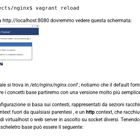
 a http://localhost:8080 dovremmo vedere questa schermata:
ale si trova in
/etc/nginx/nginx.conf
; notiamo che il default for
re i concetti base partiremo con una versione molto più semplic
onfigurazione si basa sui contesti, rappresentati da sezioni racchi
text fuori da qualsiasi parentesi , e un
http
context, che racchi
di virtualhost o web server in ascolto su socket diversi. Tenend
 scheletro base può essere il seguente: