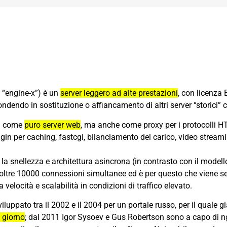
 “engine-x”) è un
server leggero ad alte prestazioni
, con licenza 
ffondendo in sostituzione o affiancamento di altri server “storici
ia come
puro server web
, ma anche come proxy per i protocolli 
gin per caching, fastcgi, bilanciamento del carico, video stream
o la snellezza e architettura asincrona (in contrasto con il model
oltre
10000 connessioni simultanee
ed è per questo che viene s
 velocità e scalabilità in condizioni di traffico elevato.
viluppato tra il 2002 e il 2004 per un portale russo, per il quale 
l giorno
; dal 2011
Igor Sysoev
e Gus Robertson sono a capo di
n