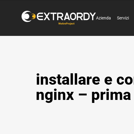
Azienda
Servizi
installare e c
nginx – prima