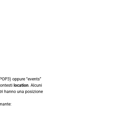
POP3) oppure “events”
ontesti
location
. Alcuni
ltri hanno una posizione
onante: