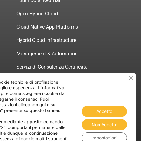
Tutti i Corsi Red Hat
Open Hybrid Cloud
Cloud-Native App Platforms
Hybrid Cloud Infrastructure
Management & Automation
Servizi di Consulenza Certificata
Clos
ookie tecnici e di profilazione
migliore esperienza. L’
informativa
pire come scegliere i cookie da
egarne il consenso. Puoi
atica”
ostazioni
cliccando qui
o sul
i" presente su questo banner.
Accetto
ner mediante apposito comando
Non Accetto
 "X", comporta il permanere delle
lt e dunque la continuazione
Impostazioni
ssenza di cookie o altri strumenti