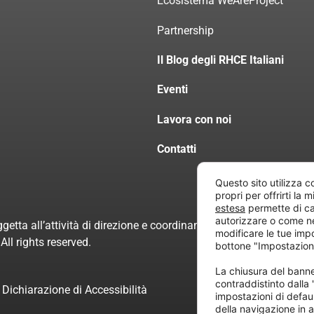
Ecosistema WeAreProject
Partnership
Il Blog degli RHCE Italiani
Eventi
Lavora con noi
Contatti
Questo sito utilizza c
propri per offrirti la 
estesa
permette di ca
autorizzare o come n
getta all’attività di direzione e coordinamento di “Project Inform
modificare le tue imp
ll rights reserved.
bottone "Impostazion
La chiusura del ban
contraddistinto dalla
Dichiarazione di Accessibilità
impostazioni di defau
della navigazione in a