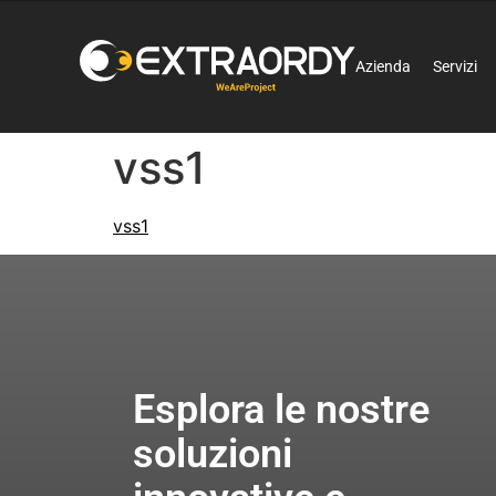
Azienda
Servizi
vss1
vss1
Esplora le nostre
soluzioni