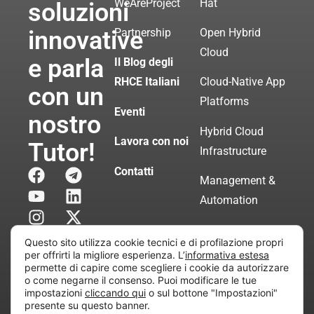
WeAreProject
Hat
soluzioni
innovative
Partnership
Open Hybrid
Cloud
e parla
Il Blog degli
RHCE Italiani
Cloud-Native App
con un
Platforms
Eventi
nostro
Hybrid Cloud
Lavora con noi
Tutor!
Infrastructure
Contatti
Management &
Automation
Servizi di
Questo sito utilizza cookie tecnici e di profilazione propri
Consulenza
per offrirti la migliore esperienza. L’
informativa estesa
permette di capire come scegliere i cookie da autorizzare
Certificata
o come negarne il consenso. Puoi modificare le tue
impostazioni
cliccando qui
o sul bottone "Impostazioni"
presente su questo banner.