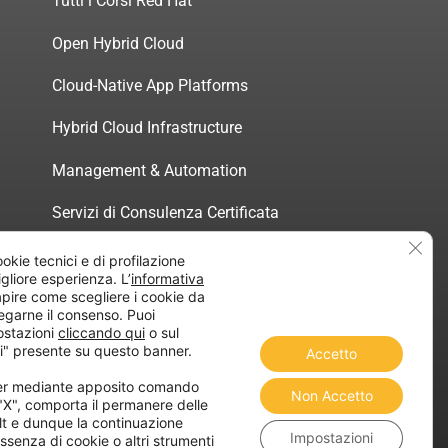
Tutti i Corsi Red Hat
Open Hybrid Cloud
Cloud-Native App Platforms
Hybrid Cloud Infrastructure
Management & Automation
Servizi di Consulenza Certificata
Clos
ookie tecnici e di profilazione
migliore esperienza. L’
informativa
pire come scegliere i cookie da
egarne il consenso. Puoi
atica”
ostazioni
cliccando qui
o sul
i" presente su questo banner.
Accetto
ner mediante apposito comando
Non Accetto
 "X", comporta il permanere delle
lt e dunque la continuazione
Impostazioni
ssenza di cookie o altri strumenti