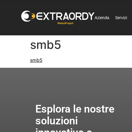
Azienda
Servizi
smb5
smb5
Esplora le nostre
soluzioni