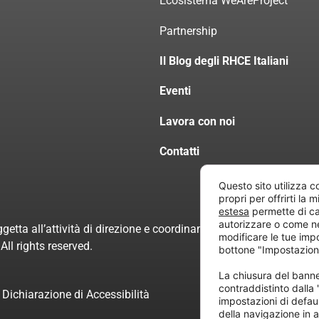
Ecosistema WeAreProject
Partnership
Il Blog degli RHCE Italiani
Eventi
Lavora con noi
Contatti
Questo sito utilizza c
propri per offrirti la 
estesa
permette di ca
autorizzare o come n
getta all’attività di direzione e coordinamento di “Project Inform
modificare le tue imp
ll rights reserved.
bottone "Impostazion
La chiusura del ban
contraddistinto dalla
Dichiarazione di Accessibilità
impostazioni di defau
della navigazione in a