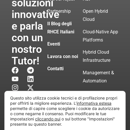
soluzioni
innovative
Partnership
Open Hybrid
Cloud
e parla
Il Blog degli
RHCE Italiani
Cloud-Native App
con un
Platforms
Eventi
nostro
Hybrid Cloud
Lavora con noi
Tutor!
Infrastructure
Contatti
Management &
Automation
Servizi di
Questo sito utilizza cookie tecnici e di profilazione propri
Consulenza
per offrirti la migliore esperienza. L’
informativa estesa
permette di capire come scegliere i cookie da autorizzare
Certificata
o come negarne il consenso. Puoi modificare le tue
impostazioni
cliccando qui
o sul bottone "Impostazioni"
presente su questo banner.
Copyright © 2010 Extraordy S.r.l. – Società soggetta