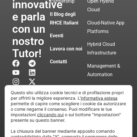
innovative
Partnership
Open Hybrid
Cloud
e parla
Il Blog degli
RHCE Italiani
Cloud-Native App
con un
Platforms
Eventi
nostro
Hybrid Cloud
Lavora con noi
Tutor!
Infrastructure
Contatti
Management &
Automation
Servizi di
Questo sito utilizza cookie tecnici e di profilazione propri
Consulenza
per offrirti la migliore esperienza. L’
informativa estesa
permette di capire come scegliere i cookie da autorizzare
Certificata
o come negarne il consenso. Puoi modificare le tue
impostazioni
cliccando qui
o sul bottone "Impostazioni"
presente su questo banner.
Copyright © 2010 Extraordy S.r.l. – Società soggetta
La chiusura del banner mediante apposito comando
all’attività di direzione e coordinamento di “Project
contraddistinto dalla "X", comporta il permanere delle