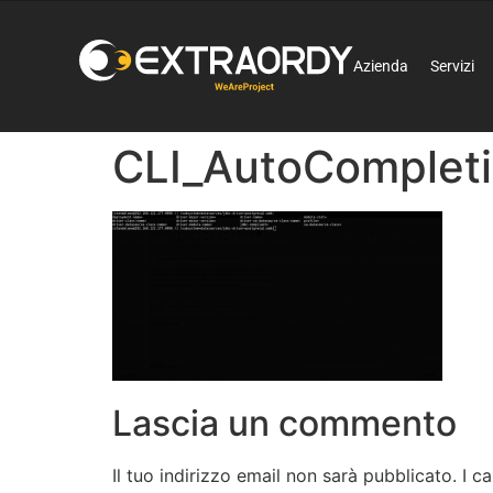
Azienda
Servizi
CLI_AutoComplet
Lascia un commento
Il tuo indirizzo email non sarà pubblicato.
I c