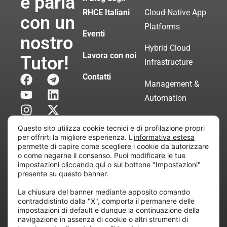
e parla
RHCE Italiani
Cloud-Native App
con un
Platforms
Eventi
nostro
Hybrid Cloud
Lavora con noi
Tutor!
Infrastructure
Contatti
Management &
Automation
Servizi di
Questo sito utilizza cookie tecnici e di profilazione propri
Consulenza
per offrirti la migliore esperienza. L’
informativa estesa
permette di capire come scegliere i cookie da autorizzare
Certificata
o come negarne il consenso. Puoi modificare le tue
impostazioni
cliccando qui
o sul bottone "Impostazioni"
presente su questo banner.
Copyright © 2010 Extraordy S.r.l. – Società soggetta
La chiusura del banner mediante apposito comando
all’attività di direzione e coordinamento di “Project
contraddistinto dalla "X", comporta il permanere delle
Informatica”
impostazioni di default e dunque la continuazione della
REA: MI – 194005, P. IVA / CF 07165600961 – All
navigazione in assenza di cookie o altri strumenti di