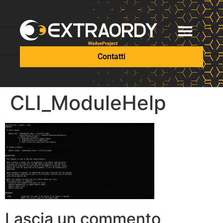
Contatti
CLI_ModuleHelp
Lascia un commento