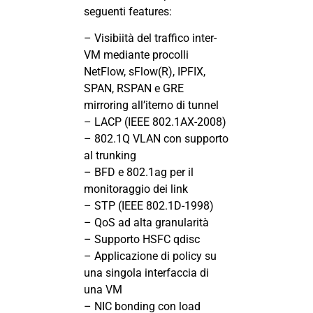
seguenti features:
– Visibiità del traffico inter-
VM mediante procolli
NetFlow, sFlow(R), IPFIX,
SPAN, RSPAN e GRE
mirroring all’iterno di tunnel
– LACP (IEEE 802.1AX-2008)
– 802.1Q VLAN con supporto
al trunking
– BFD e 802.1ag per il
monitoraggio dei link
– STP (IEEE 802.1D-1998)
– QoS ad alta granularità
– Supporto HSFC qdisc
– Applicazione di policy su
una singola interfaccia di
una VM
– NIC bonding con load