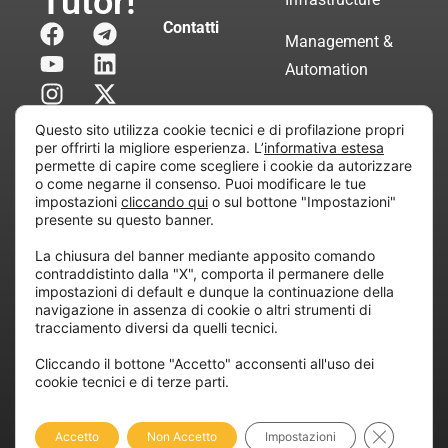
Tutor!
Contatti
Management &
Automation
Servizi di
Questo sito utilizza cookie tecnici e di profilazione propri
Consulenza
per offrirti la migliore esperienza. L’
informativa estesa
permette di capire come scegliere i cookie da autorizzare
Certificata
o come negarne il consenso. Puoi modificare le tue
impostazioni
cliccando qui
o sul bottone "Impostazioni"
presente su questo banner.
Copyright © 2010 Extraordy S.r.l. – Società soggetta
La chiusura del banner mediante apposito comando
all’attività di direzione e coordinamento di “Project
contraddistinto dalla "X", comporta il permanere delle
Informatica”
impostazioni di default e dunque la continuazione della
REA: MI – 194005, P. IVA / CF 07165600961 – All
navigazione in assenza di cookie o altri strumenti di
tracciamento diversi da quelli tecnici.
rights reserved.
Cliccando il bottone "Accetto" acconsenti all'uso dei
cookie tecnici e di terze parti.
Privacy
Cookie
Dichiarazione di
Policy
Policy
Accessibilità
Close GDP
Accetto
Non Accetto
Impostazioni