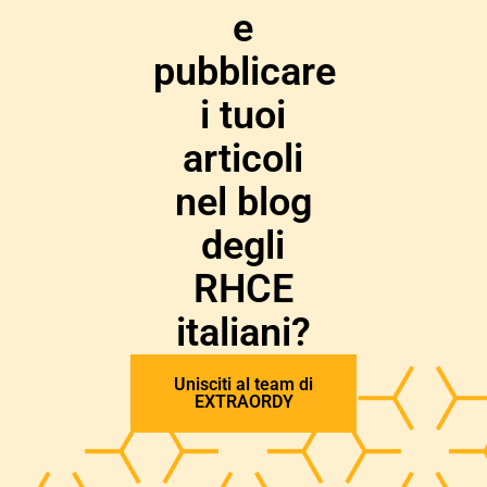
e
pubblicare
i tuoi
articoli
nel blog
degli
RHCE
italiani?
Unisciti al team di
EXTRAORDY