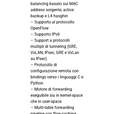
balancing basato sul MAC
address sorgente, active
backup e L4 hasghin
– Supporto al protocollo
OpenFlow
– Supporto IPv6
– Support a protocolli
multipli di tunneling (GRE,
VxLAN, IPsec, GRE e VxLan
su IPsec)
– Protocollo di
configurazione remota con
bindings verso i linguaggi C e
Python
– Motore di forwarding
eseguibile sia in kernel-space
che in user-space
– Multi-table forwarding
pipeline con flow-caching