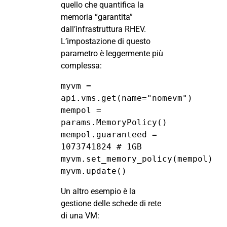
quello che quantifica la
memoria “garantita”
dall’infrastruttura RHEV.
L’impostazione di questo
parametro è leggermente più
complessa:
myvm = 
api.vms.get(name="nomevm")

mempol = 
params.MemoryPolicy()

mempol.guaranteed = 
1073741824 # 1GB

myvm.set_memory_policy(mempol)

myvm.update()
Un altro esempio è la
gestione delle schede di rete
di una VM: