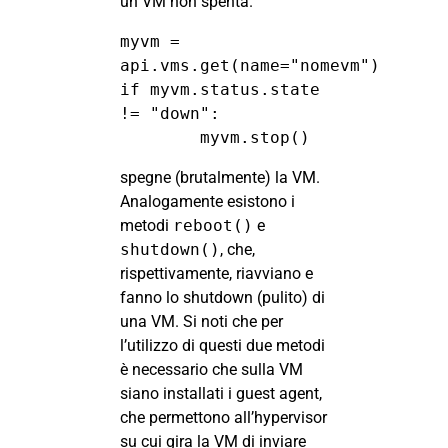
un VM non spenta.
myvm = 
api.vms.get(name="nomevm")

if myvm.status.state 
!= "down":

	myvm.stop()
spegne (brutalmente) la VM.
Analogamente esistono i
metodi
reboot()
e
shutdown()
, che,
rispettivamente, riavviano e
fanno lo shutdown (pulito) di
una VM. Si noti che per
l’utilizzo di questi due metodi
è necessario che sulla VM
siano installati i guest agent,
che permettono all’hypervisor
su cui gira la VM di inviare