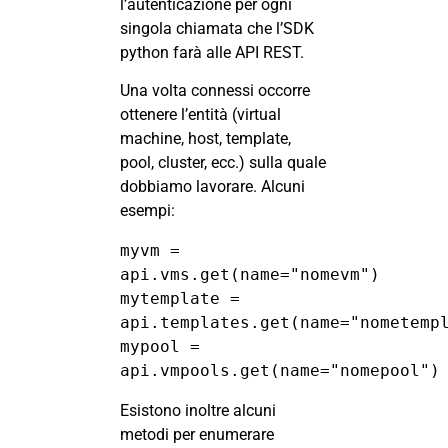
l’autenticazione per ogni
singola chiamata che l’SDK
python farà alle API REST.
Una volta connessi occorre
ottenere l’entità (virtual
machine, host, template,
pool, cluster, ecc.) sulla quale
dobbiamo lavorare. Alcuni
esempi:
myvm = 
api.vms.get(name="nomevm")

mytemplate = 
api.templates.get(name="nometempl
mypool = 
api.vmpools.get(name="nomepool")
Esistono inoltre alcuni
metodi per enumerare