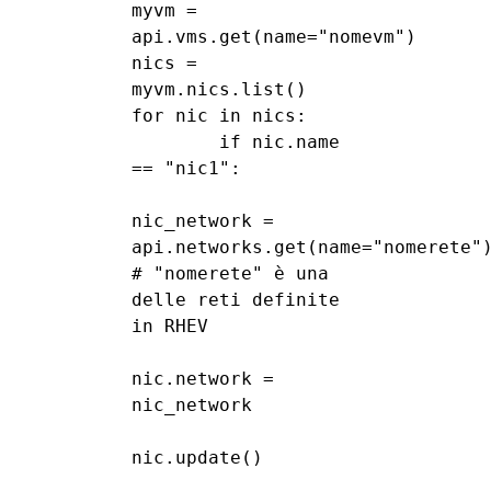
myvm = 
api.vms.get(name="nomevm")

nics = 
myvm.nics.list()

for nic in nics:

        if nic.name 
== "nic1":

nic_network = 
api.networks.get(name="nomerete")
# "nomerete" è una 
delle reti definite 
in RHEV

nic.network = 
nic_network

nic.update()