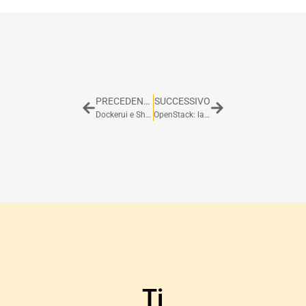
PRECEDENTE
SUCCESSIVO
Dockerui e Shipyard, due GUI per Docker
OpenStack: la nuvola della community
Ti