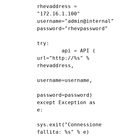
rhevaddress = 
"172.16.1.100"

username="admin@internal"

password="rhevpassword"

try:

        api = API ( 
url="http://%s" % 
rhevaddress,

username=username,

password=password)

except Exception as 
e:

sys.exit("Connessione 
fallita: %s" % e)