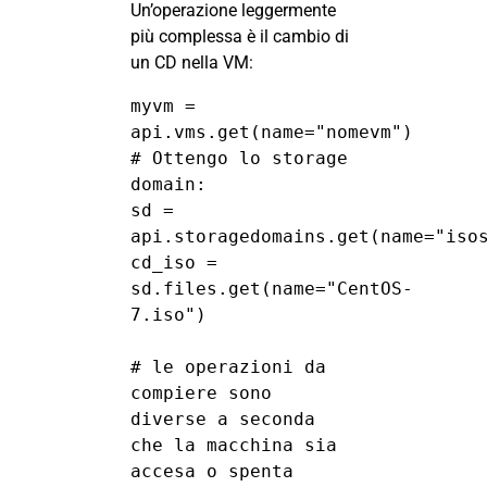
Un’operazione leggermente
più complessa è il cambio di
un CD nella VM:
myvm = 
api.vms.get(name="nomevm")

# Ottengo lo storage 
domain:

sd = 
api.storagedomains.get(name="isos
cd_iso = 
sd.files.get(name="CentOS-
7.iso")

# le operazioni da 
compiere sono 
diverse a seconda 
che la macchina sia 
accesa o spenta
