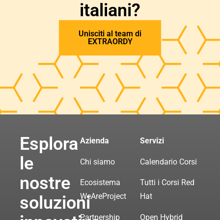
italiani?
Unisciti al team di
EXTRAORDY
Esplora
Azienda
Servizi
le
Chi siamo
Calendario Corsi
nostre
Ecosistema
Tutti i Corsi Red
WeAreProject
Hat
soluzioni
Partnership
Open Hybrid