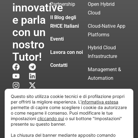
innovative
Partnership
Open Hybrid
Cloud
e parla
Il Blog degli
RHCE Italiani
Cloud-Native App
con un
Platforms
Eventi
nostro
Hybrid Cloud
Lavora con noi
Tutor!
Infrastructure
Contatti
Management &
Automation
Servizi di
Questo sito utilizza cookie tecnici e di profilazione propri
Consulenza
per offrirti la migliore esperienza. L’
informativa estesa
permette di capire come scegliere i cookie da autorizzare
Certificata
o come negarne il consenso. Puoi modificare le tue
impostazioni
cliccando qui
o sul bottone "Impostazioni"
presente su questo banner.
Copyright © 2010 Extraordy S.r.l. – Società soggetta
La chiusura del banner mediante apposito comando
all’attività di direzione e coordinamento di “Project