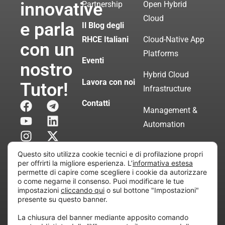
innovative
Partnership
Open Hybrid
Cloud
e parla
Il Blog degli
RHCE Italiani
Cloud-Native App
con un
Platforms
Eventi
nostro
Hybrid Cloud
Lavora con noi
Tutor!
Infrastructure
Contatti
Management &
Automation
Servizi di
Questo sito utilizza cookie tecnici e di profilazione propri
Consulenza
per offrirti la migliore esperienza. L’
informativa estesa
permette di capire come scegliere i cookie da autorizzare
Certificata
o come negarne il consenso. Puoi modificare le tue
impostazioni
cliccando qui
o sul bottone "Impostazioni"
presente su questo banner.
Copyright © 2010 Extraordy S.r.l. – Società soggetta
La chiusura del banner mediante apposito comando
all’attività di direzione e coordinamento di “Project