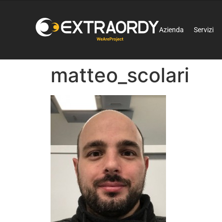
Azienda
Servizi
matteo_scolari