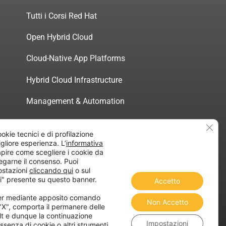
Tutti i Corsi Red Hat
Open Hybrid Cloud
Cloud-Native App Platforms
Hybrid Cloud Infrastructure
Management & Automation
Servizi di Consulenza Certificata
Clos
ookie tecnici e di profilazione
migliore esperienza. L’
informativa
pire come scegliere i cookie da
egarne il consenso. Puoi
ostazioni
cliccando qui
o sul
atica”
i" presente su questo banner.
Accetto
ner mediante apposito comando
Non Accetto
 "X", comporta il permanere delle
lt e dunque la continuazione
Impostazioni
ssenza di cookie o altri strumenti