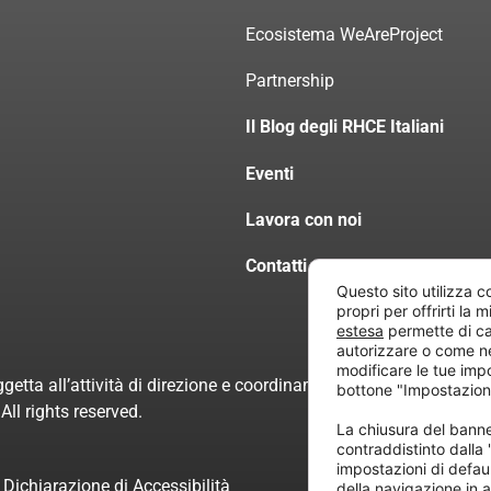
Ecosistema WeAreProject
Partnership
Il Blog degli RHCE Italiani
Eventi
Lavora con noi
Contatti
Questo sito utilizza c
propri per offrirti la 
estesa
permette di ca
autorizzare o come n
modificare le tue imp
getta all’attività di direzione e coordinamento di “Project Inform
bottone "Impostazion
ll rights reserved.
La chiusura del ban
contraddistinto dalla
impostazioni di defau
Dichiarazione di Accessibilità
della navigazione in a