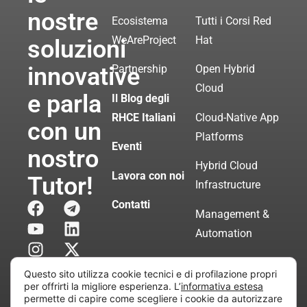
nostre
Ecosistema
Tutti i Corsi Red
WeAreProject
Hat
soluzioni
innovative
Partnership
Open Hybrid
Cloud
e parla
Il Blog degli
RHCE Italiani
Cloud-Native App
con un
Platforms
Eventi
nostro
Hybrid Cloud
Lavora con noi
Tutor!
Infrastructure
Contatti
Management &
Automation
Servizi di
Questo sito utilizza cookie tecnici e di profilazione propri
Consulenza
per offrirti la migliore esperienza. L’
informativa estesa
permette di capire come scegliere i cookie da autorizzare
Certificata