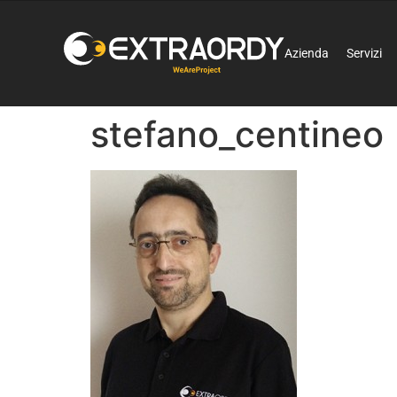
Azienda
Servizi
stefano_centineo