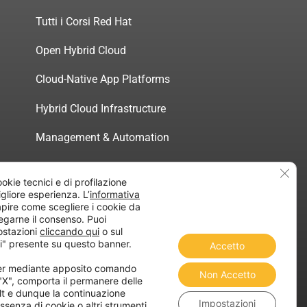
Tutti i Corsi Red Hat
Open Hybrid Cloud
Cloud-Native App Platforms
Hybrid Cloud Infrastructure
Management & Automation
Servizi di Consulenza Certificata
Clos
ookie tecnici e di profilazione
migliore esperienza. L’
informativa
pire come scegliere i cookie da
egarne il consenso. Puoi
ostazioni
cliccando qui
o sul
atica”
i" presente su questo banner.
Accetto
ner mediante apposito comando
Non Accetto
 "X", comporta il permanere delle
lt e dunque la continuazione
Impostazioni
ssenza di cookie o altri strumenti