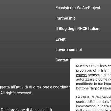
Ecosistema WeAreProject
Partnership
Il Blog degli RHCE Italiani
Eventi
Lavora con noi
Contatti
Questo sito utilizza c
propri per offrirti la 
estesa
permette di ca
autorizzare o come n
modificare le tue imp
getta all’attività di direzione e coordinamento di “Project Inform
bottone "Impostazion
ll rights reserved.
La chiusura del ban
contraddistinto dalla
impostazioni di defau
Dichiarazione di Accessibilità
della navigazione in a