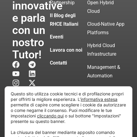
innovative
Partnership
Open Hybrid
Cloud
e parla
Il Blog degli
RHCE Italiani
Cloud-Native App
con un
Platforms
Eventi
nostro
Hybrid Cloud
Lavora con noi
Tutor!
Infrastructure
Contatti
Management &
Automation
Servizi di
Questo sito utilizza cookie tecnici e di profilazione propri
Consulenza
per offrirti la migliore esperienza. L’
informativa estesa
permette di capire come scegliere i cookie da autorizzare
Certificata
o come negarne il consenso. Puoi modificare le tue
impostazioni
cliccando qui
o sul bottone "Impostazioni"
presente su questo banner.
Copyright © 2010 Extraordy S.r.l. – Società soggetta
La chiusura del banner mediante apposito comando
all’attività di direzione e coordinamento di “Project