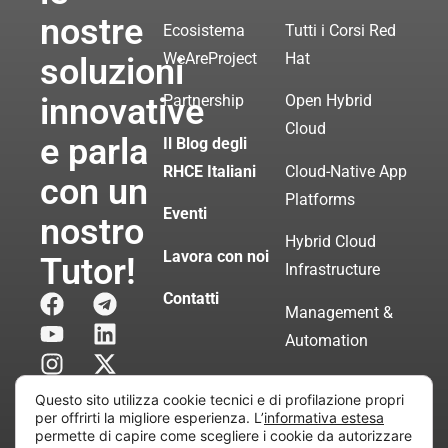
nostre
Ecosistema
Tutti i Corsi Red
WeAreProject
Hat
soluzioni
innovative
Partnership
Open Hybrid
Cloud
e parla
Il Blog degli
RHCE Italiani
Cloud-Native App
con un
Platforms
Eventi
nostro
Hybrid Cloud
Lavora con noi
Tutor!
Infrastructure
Contatti
Management &
Automation
Servizi di
Questo sito utilizza cookie tecnici e di profilazione propri
Consulenza
per offrirti la migliore esperienza. L’
informativa estesa
permette di capire come scegliere i cookie da autorizzare
Certificata