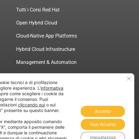
Tutti i Corsi Red Hat
Open Hybrid Cloud
Cloud-Native App Platforms
Hybrid Cloud Infrastructure
Management & Automation
Servizi di Consulenza Certificata
Clos
ookie tecnici e di profilazione
migliore esperienza. L’
informativa
pire come scegliere i cookie da
egarne il consenso. Puoi
ostazioni
cliccando qui
o sul
atica”
i" presente su questo banner.
Accetto
ner mediante apposito comando
Non Accetto
 "X", comporta il permanere delle
lt e dunque la continuazione
Impostazioni
ssenza di cookie o altri strumenti