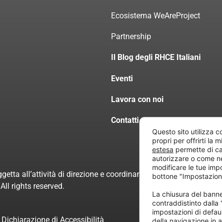
Ecosistema WeAreProject
Partnership
Il Blog degli RHCE Italiani
Eventi
Lavora con noi
Contatti
Questo sito utilizza c
propri per offrirti la 
estesa
permette di ca
autorizzare o come n
modificare le tue imp
getta all’attività di direzione e coordinamento di “Project Inform
bottone "Impostazion
ll rights reserved.
La chiusura del ban
contraddistinto dalla
impostazioni di defau
Dichiarazione di Accessibilità
della navigazione in a