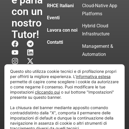
e parla
RHCE Italiani
Cloud-Native App
con un
Platforms
Eventi
nostro
Hybrid Cloud
Lavora con noi
Tutor!
Infrastructure
Contatti
Management &
Automation
Servizi di
Questo sito utilizza cookie tecnici e di profilazione propri
Consulenza
per offrirti la migliore esperienza. L’
informativa estesa
permette di capire come scegliere i cookie da autorizzare
Certificata
o come negarne il consenso. Puoi modificare le tue
impostazioni
cliccando qui
o sul bottone "Impostazioni"
presente su questo banner.
Copyright © 2010 Extraordy S.r.l. – Società soggetta
La chiusura del banner mediante apposito comando
all’attività di direzione e coordinamento di “Project
contraddistinto dalla "X", comporta il permanere delle
Informatica”
impostazioni di default e dunque la continuazione della
REA: MI – 194005, P. IVA / CF 07165600961 – All
navigazione in assenza di cookie o altri strumenti di
tracciamento diversi da quelli tecnici.