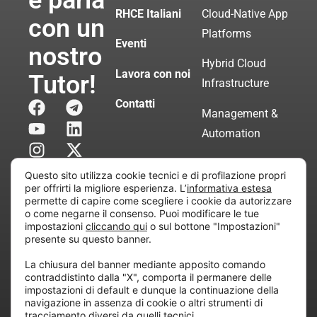
e parla
RHCE Italiani
Cloud-Native App
con un
Platforms
Eventi
nostro
Hybrid Cloud
Lavora con noi
Tutor!
Infrastructure
Contatti
Management &
Automation
Servizi di
Questo sito utilizza cookie tecnici e di profilazione propri
Consulenza
per offrirti la migliore esperienza. L’
informativa estesa
permette di capire come scegliere i cookie da autorizzare
Certificata
o come negarne il consenso. Puoi modificare le tue
impostazioni
cliccando qui
o sul bottone "Impostazioni"
presente su questo banner.
Copyright © 2010 Extraordy S.r.l. – Società soggetta
La chiusura del banner mediante apposito comando
all’attività di direzione e coordinamento di “Project
contraddistinto dalla "X", comporta il permanere delle
Informatica”
impostazioni di default e dunque la continuazione della
REA: MI – 194005, P. IVA / CF 07165600961 – All
navigazione in assenza di cookie o altri strumenti di
tracciamento diversi da quelli tecnici.