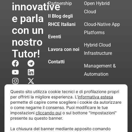
innovative
Partnership
Open Hybrid
Cloud
e parla
Il Blog degli
RHCE Italiani
Cloud-Native App
con un
Platforms
Eventi
nostro
Hybrid Cloud
Lavora con noi
Tutor!
Infrastructure
Contatti
Management &
Automation
Servizi di
Questo sito utilizza cookie tecnici e di profilazione propri
Consulenza
per offrirti la migliore esperienza. L’
informativa estesa
permette di capire come scegliere i cookie da autorizzare
Certificata
o come negarne il consenso. Puoi modificare le tue
impostazioni
cliccando qui
o sul bottone "Impostazioni"
presente su questo banner.
Copyright © 2010 Extraordy S.r.l. – Società soggetta
La chiusura del banner mediante apposito comando
all’attività di direzione e coordinamento di “Project