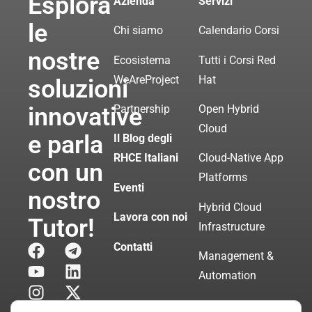
Esplora
Azienda
Servizi
le
Chi siamo
Calendario Corsi
nostre
Ecosistema
Tutti i Corsi Red
WeAreProject
Hat
soluzioni
innovative
Partnership
Open Hybrid
Cloud
e parla
Il Blog degli
RHCE Italiani
Cloud-Native App
con un
Platforms
Eventi
nostro
Hybrid Cloud
Lavora con noi
Tutor!
Infrastructure
Contatti
Management &
Automation
Servizi di