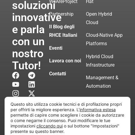
WeAreProject
Hat
soluzioni
innovative
Partnership
Open Hybrid
Cloud
e parla
Il Blog degli
RHCE Italiani
Cloud-Native App
con un
Platforms
Eventi
nostro
Hybrid Cloud
Lavora con noi
Tutor!
Infrastructure
Contatti
Management &
Automation
Servizi di
Questo sito utilizza cookie tecnici e di profilazione propri
Consulenza
per offrirti la migliore esperienza. L’
informativa estesa
permette di capire come scegliere i cookie da autorizzare
Certificata
o come negarne il consenso. Puoi modificare le tue
impostazioni
cliccando qui
o sul bottone "Impostazioni"
presente su questo banner.