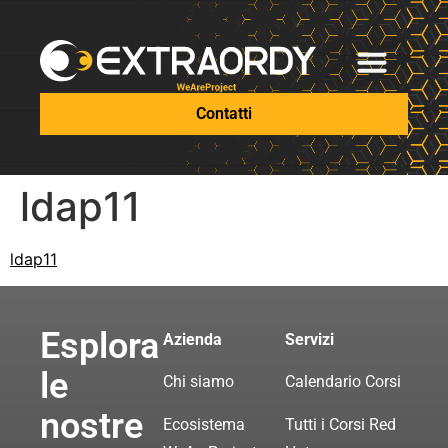
Contatti
ldap11
ldap11
Esplora
Azienda
Servizi
le
Chi siamo
Calendario Corsi
nostre
Ecosistema
Tutti i Corsi Red